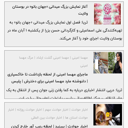
آغاز نمایش بزرگ میدانی «جهان بانو» در بوستان
ولایت
ثریا: فصل اول نمایش بزرگ میدانی «جهان بانو» به
تهیه‌کنندگی علی اسماعیلی و کارگردانی حسن بزرا از یکشنبه ۱ آبان ماه در
بوستان ولایت اجرای خود را آغاز می‌کند.
مهسا امینی | مهسا امینی گشت ارشاد | مرگ مهسا
امینی
ماجرای مهسا امینی از لحظه بازداشت تا خاکسپاری
| دلنوشته مارد مهسا امینی برای دخترش | پلیس
چه گفت؟
ثریا: درپی انتشار اخباری درباره به کما رفتن زنی جوان پس از انتقال به یک
مقر انتظامی، مرکز اطلاع‌رسانی پلیس پایتخت توضیحاتی را در این
خصوص ارائه کرد.
اخبار حوادث | اخبار حوادث مهم | اخبار حوادث روزانه | اخبار
حوادث استان ها | اخبار حوادث بین المللی
اخبار حوادث | ببینید | لحظه رعب آور خارج کردن