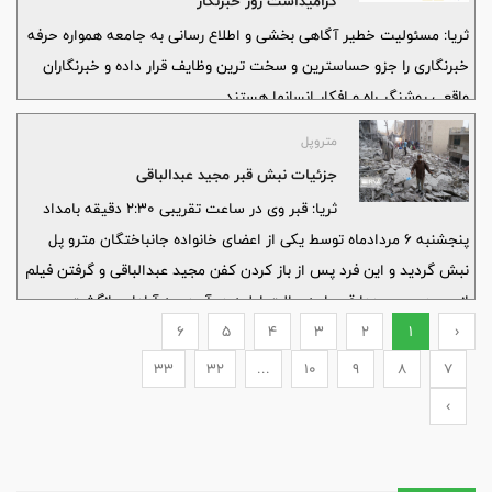
گرامیداشت روز خبرنگار
ثریا: مسئولیت خطیر آگاهی بخشی و اطلاع رسانی به جامعه همواره حرفه
خبرنگاری را جزو حساسترین و سخت ترین وظایف قرار داده و خبرنگاران
واقعی روشنگر راه و افکار انسانها هستند.
متروپل
جزئیات نبش قبر مجید عبدالباقی
ثریا: قبر وی در ساعت تقریبی ۲:۳۰ دقیقه بامداد
پنجشنبه ۶ مردادماه توسط یکی از اعضای خانواده جانباختگان مترو پل
نبش گردید و این فرد پس از باز کردن کفن مجید عبدالباقی و گرفتن فیلم
از جسد وی مجددا قبر را به حالت اولیه در آورد وبه آبادان بازگشت.
6
5
4
3
2
1
‹
33
32
...
10
9
8
7
›