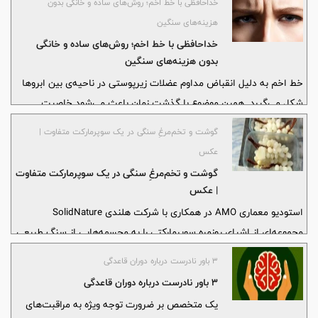
خداحافظی با خط اخم؛ روش‌های ساده و خانگی بدون
هزینه‌های سنگین
خداحافظی با خط اخم؛ روش‌های ساده و خانگی
بدون هزینه‌های سنگین
خط اخم به دلیل انقباض مداوم عضلات زیرپوستی در ناحیه‌ی بین ابروها
شکل می‌گیرد. همین موضوع با گذشت زمان باعث می‌شود خاصیت
کشسانی پوست در این ناحیه کاهش پیدا کند و شیارهای روی صورت
گوشت و تخم‌مرغِ سنگی در یک سوپرمارکت متفاوت |
بیشتر به چشم بیایند.
عکس
گوشت و تخم‌مرغِ سنگی در یک سوپرمارکت متفاوت
| عکس
استودیو معماری AMO در همکاری با شرکت هلندی SolidNature
مجموعه‌ای از اشیای روزمره سوپرمارکتی را به مجسمه‌هایی از سنگ طبیعی
تبدیل کرده است؛ از انگور گرفته تا موزهایی از سنگ اونیکس
۳ باور نادرست درباره دوران قاعدگی
۳ باور نادرست درباره دوران قاعدگی
یک متخصص بر ضرورت توجه ویژه به مراقبت‌های