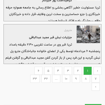
گرامیداشت روز خبرنگار
ثریا: مسئولیت خطیر آگاهی بخشی و اطلاع رسانی به جامعه همواره حرفه
خبرنگاری را جزو حساسترین و سخت ترین وظایف قرار داده و خبرنگاران
واقعی روشنگر راه و افکار انسانها هستند.
متروپل
جزئیات نبش قبر مجید عبدالباقی
ثریا: قبر وی در ساعت تقریبی ۲:۳۰ دقیقه بامداد
پنجشنبه ۶ مردادماه توسط یکی از اعضای خانواده جانباختگان مترو پل
نبش گردید و این فرد پس از باز کردن کفن مجید عبدالباقی و گرفتن فیلم
از جسد وی مجددا قبر را به حالت اولیه در آورد وبه آبادان بازگشت.
6
5
4
3
2
1
‹
33
32
...
10
9
8
7
›