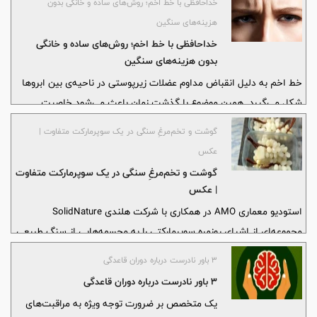
خداحافظی با خط اخم؛ روش‌های ساده و خانگی بدون
هزینه‌های سنگین
خداحافظی با خط اخم؛ روش‌های ساده و خانگی
بدون هزینه‌های سنگین
خط اخم به دلیل انقباض مداوم عضلات زیرپوستی در ناحیه‌ی بین ابروها
شکل می‌گیرد. همین موضوع با گذشت زمان باعث می‌شود خاصیت
کشسانی پوست در این ناحیه کاهش پیدا کند و شیارهای روی صورت
گوشت و تخم‌مرغِ سنگی در یک سوپرمارکت متفاوت |
بیشتر به چشم بیایند.
عکس
گوشت و تخم‌مرغِ سنگی در یک سوپرمارکت متفاوت
| عکس
استودیو معماری AMO در همکاری با شرکت هلندی SolidNature
مجموعه‌ای از اشیای روزمره سوپرمارکتی را به مجسمه‌هایی از سنگ طبیعی
تبدیل کرده است؛ از انگور گرفته تا موزهایی از سنگ اونیکس
۳ باور نادرست درباره دوران قاعدگی
۳ باور نادرست درباره دوران قاعدگی
یک متخصص بر ضرورت توجه ویژه به مراقبت‌های