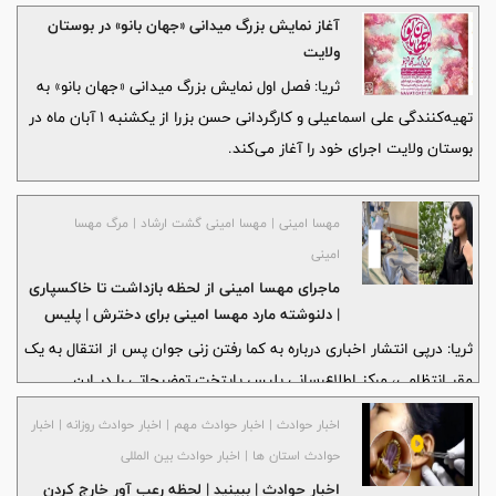
آغاز نمایش بزرگ میدانی «جهان بانو» در بوستان
ولایت
ثریا: فصل اول نمایش بزرگ میدانی «جهان بانو» به
تهیه‌کنندگی علی اسماعیلی و کارگردانی حسن بزرا از یکشنبه ۱ آبان ماه در
بوستان ولایت اجرای خود را آغاز می‌کند.
مهسا امینی | مهسا امینی گشت ارشاد | مرگ مهسا
امینی
ماجرای مهسا امینی از لحظه بازداشت تا خاکسپاری
| دلنوشته مارد مهسا امینی برای دخترش | پلیس
چه گفت؟
ثریا: درپی انتشار اخباری درباره به کما رفتن زنی جوان پس از انتقال به یک
مقر انتظامی، مرکز اطلاع‌رسانی پلیس پایتخت توضیحاتی را در این
خصوص ارائه کرد.
اخبار حوادث | اخبار حوادث مهم | اخبار حوادث روزانه | اخبار
حوادث استان ها | اخبار حوادث بین المللی
اخبار حوادث | ببینید | لحظه رعب آور خارج کردن