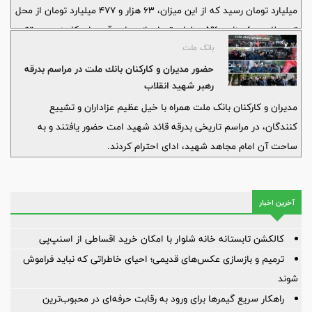
میلیارد تومان رسید که از این میزان، ۶۳ هزار و ۴۷۷ میلیارد تومان از محل
تسهیلات و ۶ هزار و ۵۹۶ میلیارد تومان از محل درآمدهای کارمزدی محقق
بانک ملت
شده است. همچنین درآمدهای تسهیلاتی ۱۱۳ درصد افزایش یافت و
همزمان سپرده‌های ارزان‌قیمت ۸۸ درصد و سپرده‌های ریالی ۵۵ درصد
حضور مدیران و كاركنان بانك ملت در مراسم بدرقه
رهبر شهید انقلاب
رشد کردند که به ترتیب رتبه نخست و دوم بانک‌های خصوصی را برای این
مدیران و کارکنان بانک ملت همراه با خیل عظیم عزاداران و تشییع
بانک به همراه داشت.
کنندگان، در مراسم تاریخی بدرقه قائد شهید امت حضور یافتند و به
ساحت آن امام مجاهد شهید، ادای احترام کردند.
آخرین اخبار
کالکشن تابستانه خانه شلوار با امکان خرید اقساطی از اسنپ‌پی
ترمیم و بازسازی عکس‌های قدیمی؛ احیای خاطراتی که نباید فراموش
شوند
راهکار سریع گیمرها برای ورود به رقابت حرفه‌ای در محبوب‌ترین