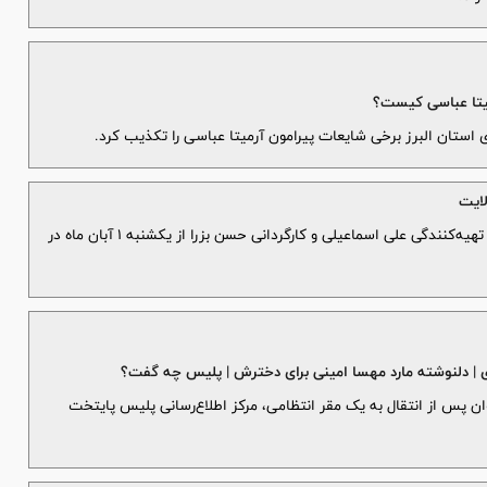
میتا عباسی کیست؟
ی استان البرز برخی شایعات پیرامون آرمیتا عباسی را تکذیب کرد.
لایت
ثریا: فصل اول نمایش بزرگ میدانی «جهان بانو» به تهیه‌کنندگی علی اسماعیلی و کارگردانی حسن بزرا از یکشنبه ۱ آبان ماه در
ی | دلنوشته مارد مهسا امینی برای دخترش | پلیس چه گفت؟
جوان پس از انتقال به یک مقر انتظامی، مرکز اطلاع‌رسانی پلیس پایتخت