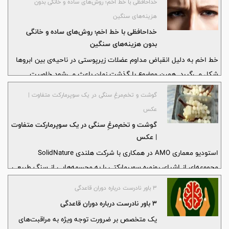
خداحافظی با خط اخم؛ روش‌های ساده و خانگی بدون
هزینه‌های سنگین
خداحافظی با خط اخم؛ روش‌های ساده و خانگی
بدون هزینه‌های سنگین
خط اخم به دلیل انقباض مداوم عضلات زیرپوستی در ناحیه‌ی بین ابروها
شکل می‌گیرد. همین موضوع با گذشت زمان باعث می‌شود خاصیت
کشسانی پوست در این ناحیه کاهش پیدا کند و شیارهای روی صورت
گوشت و تخم‌مرغِ سنگی در یک سوپرمارکت متفاوت |
بیشتر به چشم بیایند.
عکس
گوشت و تخم‌مرغِ سنگی در یک سوپرمارکت متفاوت
| عکس
استودیو معماری AMO در همکاری با شرکت هلندی SolidNature
مجموعه‌ای از اشیای روزمره سوپرمارکتی را به مجسمه‌هایی از سنگ طبیعی
تبدیل کرده است؛ از انگور گرفته تا موزهایی از سنگ اونیکس
۳ باور نادرست درباره دوران قاعدگی
۳ باور نادرست درباره دوران قاعدگی
یک متخصص بر ضرورت توجه ویژه به مراقبت‌های