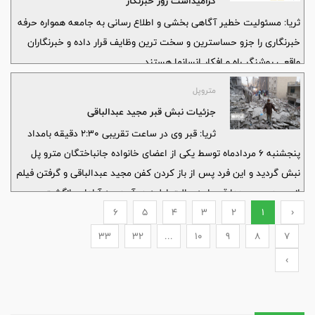
گرامیداشت روز خبرنگار
ثریا: مسئولیت خطیر آگاهی بخشی و اطلاع رسانی به جامعه همواره حرفه
خبرنگاری را جزو حساسترین و سخت ترین وظایف قرار داده و خبرنگاران
واقعی روشنگر راه و افکار انسانها هستند.
متروپل
جزئیات نبش قبر مجید عبدالباقی
ثریا: قبر وی در ساعت تقریبی ۲:۳۰ دقیقه بامداد
پنجشنبه ۶ مردادماه توسط یکی از اعضای خانواده جانباختگان مترو پل
نبش گردید و این فرد پس از باز کردن کفن مجید عبدالباقی و گرفتن فیلم
از جسد وی مجددا قبر را به حالت اولیه در آورد وبه آبادان بازگشت.
6
5
4
3
2
1
‹
33
32
...
10
9
8
7
›