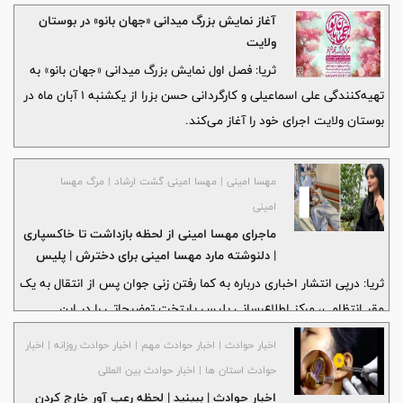
آغاز نمایش بزرگ میدانی «جهان بانو» در بوستان
ولایت
ثریا: فصل اول نمایش بزرگ میدانی «جهان بانو» به
تهیه‌کنندگی علی اسماعیلی و کارگردانی حسن بزرا از یکشنبه ۱ آبان ماه در
بوستان ولایت اجرای خود را آغاز می‌کند.
مهسا امینی | مهسا امینی گشت ارشاد | مرگ مهسا
امینی
ماجرای مهسا امینی از لحظه بازداشت تا خاکسپاری
| دلنوشته مارد مهسا امینی برای دخترش | پلیس
چه گفت؟
ثریا: درپی انتشار اخباری درباره به کما رفتن زنی جوان پس از انتقال به یک
مقر انتظامی، مرکز اطلاع‌رسانی پلیس پایتخت توضیحاتی را در این
خصوص ارائه کرد.
اخبار حوادث | اخبار حوادث مهم | اخبار حوادث روزانه | اخبار
حوادث استان ها | اخبار حوادث بین المللی
اخبار حوادث | ببینید | لحظه رعب آور خارج کردن