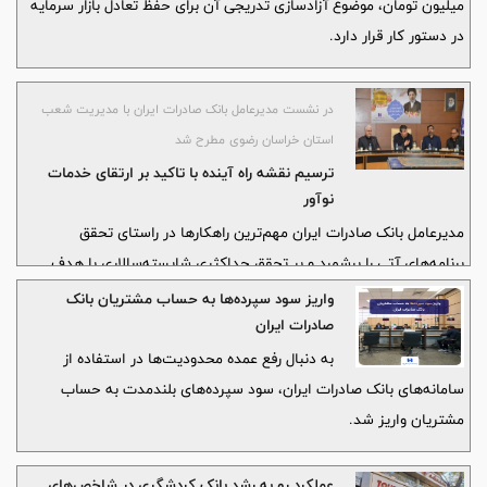
میلیون تومان، موضوع آزادسازی تدریجی آن برای حفظ تعادل بازار سرمایه
در دستور کار قرار دارد.
در نشست مدیرعامل بانک صادرات ایران با مدیریت شعب
استان خراسان رضوی مطرح شد
ترسیم نقشه راه آینده با تاکید بر ارتقای خدمات
نوآور
مدیرعامل بانک صادرات ایران مهم‌ترین راهکارها در راستای تحقق
برنامه‌های آتی را برشمرد و بر تحقق حداکثری شایسته‌سالاری با هدف
ارائه خدمات مطلوب به مشتریان تاکید کرد.
واریز سود سپرده‌ها به حساب مشتریان بانک
صادرات ایران
به دنبال رفع عمده محدودیت‌ها در استفاده از
سامانه‌های بانک صادرات ایران، سود سپرده‌های بلندمدت به حساب
مشتریان واریز شد.
عملکرد رو به رشد بانک کردشگری در شاخص‌های