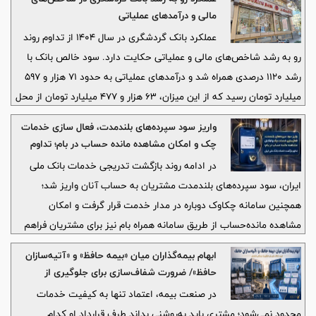
مالی و درآمدهای عملیاتی
عملکرد بانک گردشگری در سال ۱۴۰۴ از تداوم روند
رو به رشد شاخص‌های مالی و عملیاتی حکایت دارد. سود خالص بانک با
رشد ۱۱۲۰ درصدی همراه شد و درآمدهای عملیاتی به حدود ۷۱ هزار و ۵۹۷
میلیارد تومان رسید که از این میزان، ۶۳ هزار و ۴۷۷ میلیارد تومان از محل
تسهیلات و ۶ هزار و ۵۹۶ میلیارد تومان از محل درآمدهای کارمزدی محقق
واریز سود سپرده‌های بلندمدت، فعال سازی خدمات
شده است. همچنین درآمدهای تسهیلاتی ۱۱۳ درصد افزایش یافت و
چک و امکان مشاهده مانده حساب در بام؛ تداوم
همزمان سپرده‌های ارزان‌قیمت ۸۸ درصد و سپرده‌های ریالی ۵۵ درصد
بازگشت خدمات بانک ملی ایران
در ادامه روند بازگشت تدریجی خدمات بانک ملی
رشد کردند که به ترتیب رتبه نخست و دوم بانک‌های خصوصی را برای این
ایران، سود سپرده‌های بلندمدت مشتریان به حساب آنان واریز شد؛
بانک به همراه داشت.
همچنین سامانه چکاوک دوباره در مدار خدمت قرار گرفت و امکان
مشاهده مانده‌حساب از طریق سامانه همراه بام نیز برای مشتریان فراهم
شد.
ابهام بیمه‌گذاران میان «بیمه حافظ» و «آتیه‌سازان
حافظ»/ ضرورت شفاف‌سازی برای جلوگیری از
سردرگمی مشتریان
در صنعت بیمه، اعتماد تنها به کیفیت خدمات
محدود نمی‌شود؛ مشتری باید به‌روشنی بداند طرف قرارداد او کدام