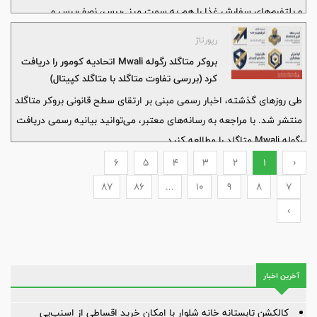
و پلتفرم‌های سفارش غذا را هم به سمت مینی‌پرس، نصف‌پرس و
گزینه‌های اقتصادی هل داده است.
رپورتاژ
بروکر متاگلد رگوله Mwali اتحادیه کومور را دریافت
کرد (بررسی تفاوت متاگلد با متاگلد کپیتال)
طی روزهای گذشته، اخبار رسمی مبنی بر ارتقای سطح قانونی بروکر متاگلد
منتشر شد. با مراجعه به رسانه‌های معتبر، می‌توانید بیانیه رسمی دریافت
رگوله Mwali متاگلد را مطالعه کنید.
6
5
4
3
2
1
‹
87
86
...
10
9
8
7
›
آخرین اخبار
کالکشن تابستانه خانه شلوار با امکان خرید اقساطی از اسنپ‌پی