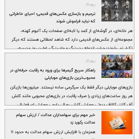
رپورتاژ
ترمیم و بازسازی عکس‌های قدیمی؛ احیای خاطراتی
که نباید فراموش شوند
هر خانه‌ای، در گوشه‌ای از کمد یا لابه‌لای صفحات یک آلبوم کهنه،
مجموعه‌ای از عکس‌های قدیمی دارد که شاهد لحظاتی هستند که دیگر
تکرار نمی‌شوند؛ جشن ازدواج پدربزرگ و مادربزرگ، اولین روز مدرسه،
سفرهای خانوادگی و چهره‌ی عزیزانی که امروز دیگر در کنارمان نیستند.
رپورتاژ
این عکس‌ها فقط تکه‌کاغذهایی با ترکیبی از نور و سایه نیستند؛ آن‌ها
راهکار سریع گیمرها برای ورود به رقابت حرفه‌ای در
روایتگر هویت خانوادگی و پل ارتباطی میان نسل‌هاست. با این حال، گذر
محبوب‌ترین بازی‌های موبایلی
زمان، رطوبت، نور مستقیم
بازی‌های موبایلی دیگر فقط یک سرگرمی ساده نیستند. میلیون‌ها بازیکن
هر روز ساعت‌های زیادی را صرف رقابت در بازی‌های محبوبی مانند کلش
آف کلنز، کالاف دیوتی موبایل، کلش رویال، پابجی موبایل، ای فوتبال،
موبایل لجندز و براول استارز می‌کنند. بسیاری از گیمرها علاقه دارند بدون
خبر مهم برای سهامداران عدالت / ارزش سهام
اتلاف زمان و عبور از مراحل ابتدایی، مستقیماً وارد رقابت‌های جدی و سطح
عدالت رکورد زد
بالا شوند.
همزمان با افزایش ارزش سهام عدالت به حدود ۱۱