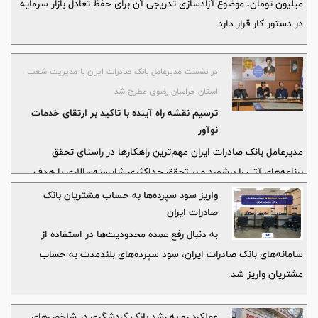
میلیون تومان، موضوع آزادسازی تدریجی آن برای حفظ تعادل بازار سرمایه
در دستور کار قرار دارد.
در نشست مدیرعامل بانک صادرات ایران با مدیریت شعب
استان خراسان رضوی مطرح شد
ترسیم نقشه راه آینده با تاکید بر ارتقای خدمات
نوآور
مدیرعامل بانک صادرات ایران مهم‌ترین راهکارها در راستای تحقق
برنامه‌های آتی را برشمرد و بر تحقق حداکثری شایسته‌سالاری با هدف
ارائه خدمات مطلوب به مشتریان تاکید کرد.
واریز سود سپرده‌ها به حساب مشتریان بانک
صادرات ایران
به دنبال رفع عمده محدودیت‌ها در استفاده از
سامانه‌های بانک صادرات ایران، سود سپرده‌های بلندمدت به حساب
مشتریان واریز شد.
عملکرد رو به رشد بانک کردشگری در شاخص‌های