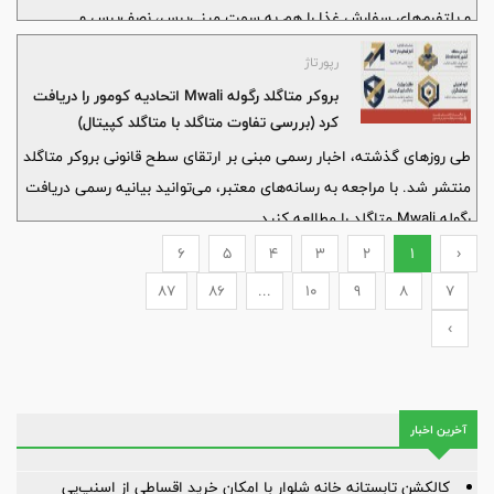
و پلتفرم‌های سفارش غذا را هم به سمت مینی‌پرس، نصف‌پرس و
گزینه‌های اقتصادی هل داده است.
رپورتاژ
بروکر متاگلد رگوله Mwali اتحادیه کومور را دریافت
کرد (بررسی تفاوت متاگلد با متاگلد کپیتال)
طی روزهای گذشته، اخبار رسمی مبنی بر ارتقای سطح قانونی بروکر متاگلد
منتشر شد. با مراجعه به رسانه‌های معتبر، می‌توانید بیانیه رسمی دریافت
رگوله Mwali متاگلد را مطالعه کنید.
6
5
4
3
2
1
‹
87
86
...
10
9
8
7
›
آخرین اخبار
کالکشن تابستانه خانه شلوار با امکان خرید اقساطی از اسنپ‌پی