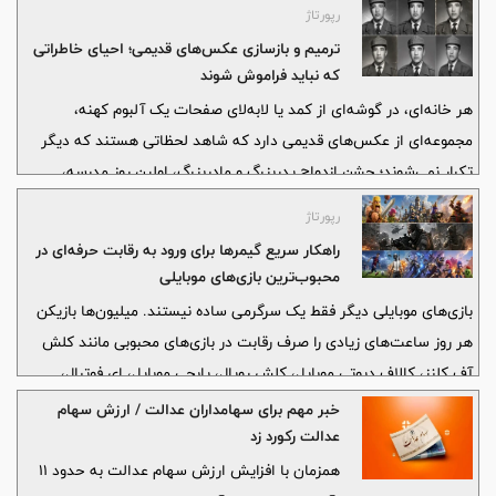
رپورتاژ
ترمیم و بازسازی عکس‌های قدیمی؛ احیای خاطراتی
که نباید فراموش شوند
هر خانه‌ای، در گوشه‌ای از کمد یا لابه‌لای صفحات یک آلبوم کهنه،
مجموعه‌ای از عکس‌های قدیمی دارد که شاهد لحظاتی هستند که دیگر
تکرار نمی‌شوند؛ جشن ازدواج پدربزرگ و مادربزرگ، اولین روز مدرسه،
سفرهای خانوادگی و چهره‌ی عزیزانی که امروز دیگر در کنارمان نیستند.
رپورتاژ
این عکس‌ها فقط تکه‌کاغذهایی با ترکیبی از نور و سایه نیستند؛ آن‌ها
راهکار سریع گیمرها برای ورود به رقابت حرفه‌ای در
روایتگر هویت خانوادگی و پل ارتباطی میان نسل‌هاست. با این حال، گذر
محبوب‌ترین بازی‌های موبایلی
زمان، رطوبت، نور مستقیم
بازی‌های موبایلی دیگر فقط یک سرگرمی ساده نیستند. میلیون‌ها بازیکن
هر روز ساعت‌های زیادی را صرف رقابت در بازی‌های محبوبی مانند کلش
آف کلنز، کالاف دیوتی موبایل، کلش رویال، پابجی موبایل، ای فوتبال،
موبایل لجندز و براول استارز می‌کنند. بسیاری از گیمرها علاقه دارند بدون
خبر مهم برای سهامداران عدالت / ارزش سهام
اتلاف زمان و عبور از مراحل ابتدایی، مستقیماً وارد رقابت‌های جدی و سطح
عدالت رکورد زد
بالا شوند.
همزمان با افزایش ارزش سهام عدالت به حدود ۱۱