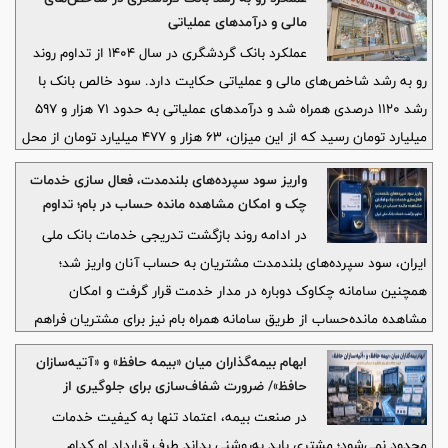
مالی و درآمدهای عملیاتی
عملکرد بانک گردشگری در سال ۱۴۰۴ از تداوم روند
رو به رشد شاخص‌های مالی و عملیاتی حکایت دارد. سود خالص بانک با
رشد ۱۱۲۰ درصدی همراه شد و درآمدهای عملیاتی به حدود ۷۱ هزار و ۵۹۷
میلیارد تومان رسید که از این میزان، ۶۳ هزار و ۴۷۷ میلیارد تومان از محل
تسهیلات و ۶ هزار و ۵۹۶ میلیارد تومان از محل درآمدهای کارمزدی محقق
واریز سود سپرده‌های بلندمدت، فعال سازی خدمات
شده است. همچنین درآمدهای تسهیلاتی ۱۱۳ درصد افزایش یافت و
چک و امکان مشاهده مانده حساب در بام؛ تداوم
همزمان سپرده‌های ارزان‌قیمت ۸۸ درصد و سپرده‌های ریالی ۵۵ درصد
بازگشت خدمات بانک ملی ایران
در ادامه روند بازگشت تدریجی خدمات بانک ملی
رشد کردند که به ترتیب رتبه نخست و دوم بانک‌های خصوصی را برای این
ایران، سود سپرده‌های بلندمدت مشتریان به حساب آنان واریز شد؛
بانک به همراه داشت.
همچنین سامانه چکاوک دوباره در مدار خدمت قرار گرفت و امکان
مشاهده مانده‌حساب از طریق سامانه همراه بام نیز برای مشتریان فراهم
شد.
ابهام بیمه‌گذاران میان «بیمه حافظ» و «آتیه‌سازان
حافظ»/ ضرورت شفاف‌سازی برای جلوگیری از
سردرگمی مشتریان
در صنعت بیمه، اعتماد تنها به کیفیت خدمات
محدود نمی‌شود؛ مشتری باید به‌روشنی بداند طرف قرارداد او کدام