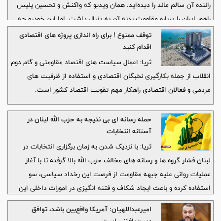
راننده آن سالم ماند را دیده‌اید. همان ویدیو که واکنش و تحسین پلیس
راهور ایران را درباره مقاومت بدنه آن به دنبال داشت. اما این خودرو چه
نام دارد و متعلق به کدام شرکت است؟
توقف ممنوع ! برای راه اندازی پروژه های اقتصادی
اقدام کنید
ثریا: اعمال سیاست های اقتصاد مقاومتی و گام دوم
انقلاب از جمله بکارگیری نخبگان اقتصادی و استفاده از ظرفیت های
مردمی و فعالان اقتصادی راهکار مهم تقویت اقتصاد کشور است.
حمله رسانه ای بی نتیجه به حزب الله لبنان در
آستانه انتخابات
ثریا: با نزدیک شدن به زمان برگزاری انتخابات در
لبنان فشار گروه ها و رسانه های مخالف حزب الله بالا گرفته تا با آغاز
عملیات روانی علیه جبهه مقاومت از فرصت این رخداد سیاسی، سو
استفاده کرده و باعث ایجاد شکاف و فتنه انگیزی در امورات داخلی این
کشور شوند.
امیرعبداللهیان: آمریکا واقع‌بین باشد، توافق