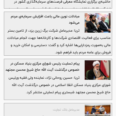
حاشیه‌ی برگزاری نمایشگاه معرفی فرصت‌های سرمایه‌گذاری کشور در
اینوکس۲۰۲۱، با اشاره به اهمیت استفاده از ظرفیت‌های مالی در توسعه‌ی
مناطق آزاد و کشور اظهار داشت: در کنار هم قرار گرفتن مجموعه‌های
مبادلات نوین مالی باعث افزایش سرمایه‌ی مردم
می‌شود
دانش بنیان مالی کشور، با هم‌افزایی و هم‌گرایی در فضای سخت تأمین
منابع مالی در کشور منجر به ایجاد زیست‌بوم در حوزه‌ی فناوری‌های نوین
ثریا: مدیرعامل شرکت برگ زرین یزد، از تامین بستر
مالی و فناوری بلاکچین را تشکیل دادند و این امر، نویدبخش تصمیمی
مناسب برای فعالیت اقتصادی شرکت‌ها و کارخانه‌ها جهت انجام مبادلات
قاطع برای استفاده از این فناوری در جهت عبور از تحریم‌های ظالمانه،
مالی به‌صورت رمزدارایی‌ها اشاره کرد و گفت: دسترسی و امکان خرید و
فروش برای عامه مردم باید فراهم شود.
افزایش اشتغال و رونق تولید در کشور می‌باشد.
پیام تسلیت رئیس شورای مرکزی بنیاد مسکن در
خصوص درگذشت آیت الله حاج شیخ محسن مجتهد
شبستری
ثریا: حسین روحانی نژاد، نماینده ولی فقیه ورئیس
شورای مرکزی بنیاد مسکن انقلا اسلامی در خصوص درگذشت آیت الله
حاج شیخ محسن مجتهد شبستری پیام تسلیتی منتشر کرد.
مدیرعامل بانک تجارت:‌