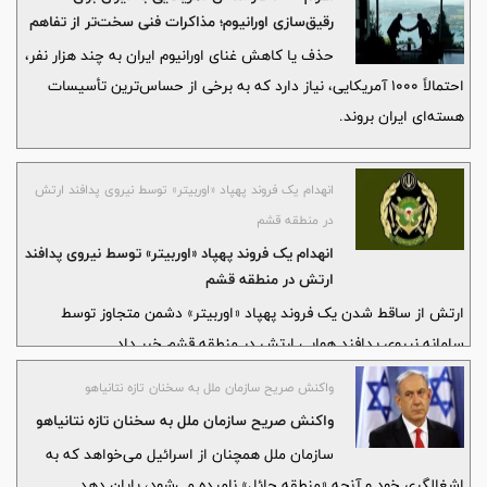
رقیق‌سازی اورانیوم؛ مذاکرات فنی سخت‌تر از تفاهم
اولیه با آمریکا
حذف یا کاهش غنای اورانیوم ایران به چند هزار نفر،
احتمالاً ۱۰۰۰ آمریکایی، نیاز دارد که به برخی از حساس‌ترین تأسیسات
هسته‌ای ایران بروند.
انهدام یک فروند پهپاد «اوربیتر» توسط نیروی پدافند ارتش
در منطقه قشم
انهدام یک فروند پهپاد «اوربیتر» توسط نیروی پدافند
ارتش در منطقه قشم
ارتش از ساقط شدن یک فروند پهپاد «اوربیتر» دشمن متجاوز توسط
سامانه‌ نیروی پدافند هوایی ارتش در منطقه قشم خبر داد
واکنش صریح سازمان ملل به سخنان تازه نتانیاهو
واکنش صریح سازمان ملل به سخنان تازه نتانیاهو
سازمان ملل همچنان از اسرائیل می‌خواهد که به
اشغالگری خود و آنچه «منطقه حائل» نامیده می‌شود، پایان دهد.