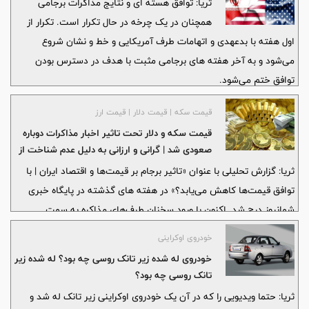
ثریا: توافق هسته ای و نتایج مذاکرات برجامی
همچنان در یک چرخه در حال تکرار است. تکرار از
اول هفته با بدعهدی و اتهامات طرف آمریکایی و خط و نشان شروع
می‌شود و به آخر هفته های برجامی مثبت با هدف در دسترس بودن
توافق ختم می‌شود.
قیمت سکه | قیمت دلار | قیمت ارز
قیمت سکه و دلار تحت تاثیر اخبار مذاکرات دوباره
صعودی شد | گرانی و ارزانی به دلیل عدم شناخت از
بازارها
ثریا: گزارش تحلیلی با عنوان «تاثیر برجام بر قیمت‌ها و اقتصاد ایران | با
توافق قیمت‌ها کاهش می‌یابد؟» در هفته های گذشته در پایگاه خبری
شمانیوز درج شد. اکنون با ورود سخنان طرف‌های مذاکره به سمت
نامشخص برجامی، دوباره بازار روند صعودی در پیش گرفت و قیمت سکه و
خودروی اوکراینی
طلا تحت تاثیر اخبار منفی مذاکرات افزایش یافت.
خودروی له شده زیر تانک روسی چه بود؟ له شده زیر
تانک روسی چه بود؟
ثریا: حتما ویدیویی را که در آن یک خودروی اوکراینی زیر تانک له شد و