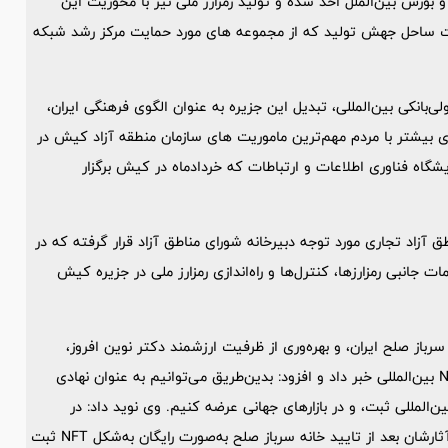
بورس بین‌الملل اخذ شده و تولید رمزارز ملی نیز با محوریت این
رکت ساحل جهش تولید که از مجموعه های مورد حمایت مرکز رشد شبکه
نکی بین‌المللی، تبدیل این جزیره به عنوان الگوی فرهنگی ایران،
بیشتر با مردم مهم‌ترین ماموریت های سازمان منطقه آزاد کیش در
ه فناوری اطلاعات و ارتباطات که خردادماه در کیش برگزار
آزاد تجاری مورد توجه دبیرخانه شورای مناطق آزاد قرار گرفته که در
جانبی رمزارزها، کنترل‌ها و راه‌اندازی رمز‌ارز ملی در جزیره کیش
رباز صلح ایران، و بهره‌وری از ظرفیت ارزشمند دکتر نوین افروز،
بانویی با بیش از ۲۰۰جایزه بین‌المللی صلح، از اتصال به شبکه‌ی NFT بین‌المللی خبر داد و افزود: بدین‌طریق می‌توانیم به عنوان نهادی
ین‌المللی ثبت، و در بازارهای جهانی عرضه کنیم. وی نوید داد: در
همین راستا تمام هنرمندان کیش که دارای اثر فاخر باشد، یکی از آثارشان بعد از تایید خانه سرباز صلح به‌صورت رایگان به‌شکل NFT ثبت