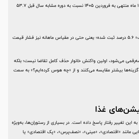
ماه قبل 5 درصد، نسبت به فروردین 1404 معادل 73.5 درصد و در 12 ماه منتهی به فروردین 1405 نسبت به دوره مشابه سال قبل 53.7
در همین ماه، تورم ماهانه گروه «خوراکی‌ها، آشامیدنی‌ها و دخانیات» 5.6 درصد ثبت شده؛ یعنی حتی در مقیاس ماهانه نیز فشار قیمت
ه‌رقمی می‌شود، اولین واکنش خانوار حذف کامل تقاضا نیست؛ بلکه
گزینه‌ها بیشتر مقایسه می‌کنند و از «چه هوس کرده‌ایم؟» به سمت
یشن‌های غذا
 این تغییر رفتار پاسخ داده است. در بسیاری از رستوران‌ها، به‌ویژه
هایی مانند «اقتصادی»، «مینی»، «نصف‌پرس»، «پک اقتصادی» یا