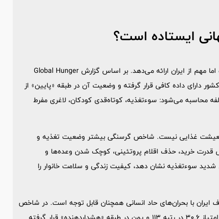
انی ایستاده است؟
در سطح بین‌المللی، شاخص جهانی گرسنگی 2025 تصویری متفاوت اما مهم از ایران ارائه می‌دهد. بر اساس گزارش Global Hunger
Ind، ایران در سال 2025 با امتیاز 7.4 در جایگاه 40 از میان 123 کشور دارای داده کافی قرار گرفته و وضعیت آن در طبقه «پایین» از
ه محاسبه می‌شود: سوءتغذیه، کوتاه‌قدی کودکان، لاغری مفرط
ان معیشت غذایی نیست. شاخص گرسنگی بیشتر وضعیت تغذیه و
ش قدرت خرید، حذف اقلام پروتئینی، کوچک شدن وعده‌ها و
ی شدید سوءتغذیه نشان دهد، کیفیت زندگی و سلامت خانوار را
ف ایران با بحران‌های حاد انسانی همچنان قابل توجه است. در شاخص
جهانی گرسنگی 2025، افغانستان با امتیاز 29 در رتبه 109، سوریه با امتیاز 30.6 در رتبه 113 و یمن در طبقه «هشداردهنده» قرار گرفته